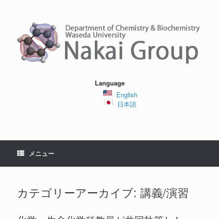
コ
ン
テ
ン
ツ
へ
ス
キ
ッ
Language
プ
English
日本語
メニュー
カテゴリーアーカイブ:
講義/演習