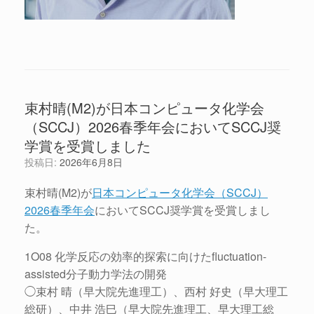
束村晴(M2)が日本コンピュータ化学会
（SCCJ）2026春季年会においてSCCJ奨
学賞を受賞しました
投稿日:
2026年6月8日
束村晴(M2)が
日本コンピュータ化学会（SCCJ）
2026春季年会
においてSCCJ奨学賞を受賞しまし
た。
1O08 化学反応の効率的探索に向けたfluctuation-
assisted分子動力学法の開発
◯束村 晴（早大院先進理工）、西村 好史（早大理工
総研）、中井 浩巳（早大院先進理工、早大理工総