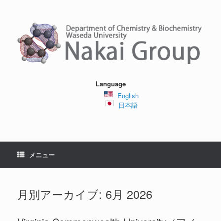
コ
ン
テ
ン
ツ
へ
ス
キ
ッ
Language
プ
English
日本語
メニュー
月別アーカイブ:
6月 2026