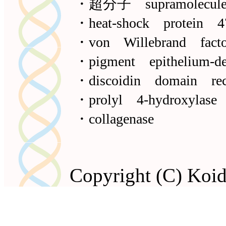
・超分子 supramolecule
・heat-shock protein 
・von Willebrand fac
・pigment epithelium-d
・discoidin domain re
・prolyl 4-hydroxylase
・collagenase
Copyright (C) Koide