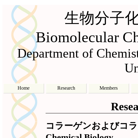
生物分子
Biomolecular Ch
Department of Chemist
Un
Home
Research
Members
Resea
コラーゲンおよびコラ
Chemical Biology