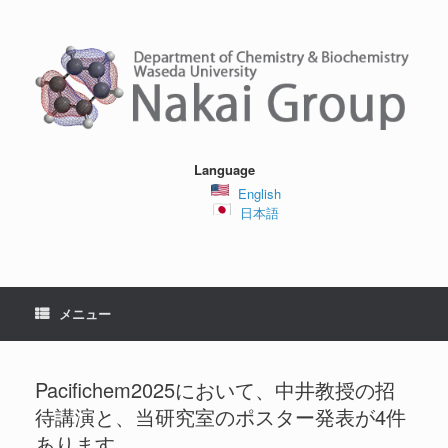
コ
ン
テ
ン
ツ
へ
ス
キ
ッ
Language
プ
English
日本語
メニュー
Pacifichem2025において、中井教授の招
待講演と、当研究室のポスター発表が4件
あります