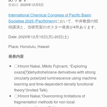
投稿日:
2025年12月5日
International Chemical Congress of Pacific Basin
Societies 2025 (Pacifichem)
において、中井教授の招
待講演と、当研究室のポスター発表が4件あります。
Date: 2025年12月15日(月)-20日(土)
Place: Honolulu, Hawaii
発表内容
〇Hiromi Nakai, Mikito Fujinami, “Exploring
oxaza[7]dehydrohelicene derivatives with strong
circularly polarized luminescence using machine
learning and time-dependent density functional
theory”(Invited Talk).
〇Hiromi Nakai,“Overcoming limitations of
fragmentation methods for non-local