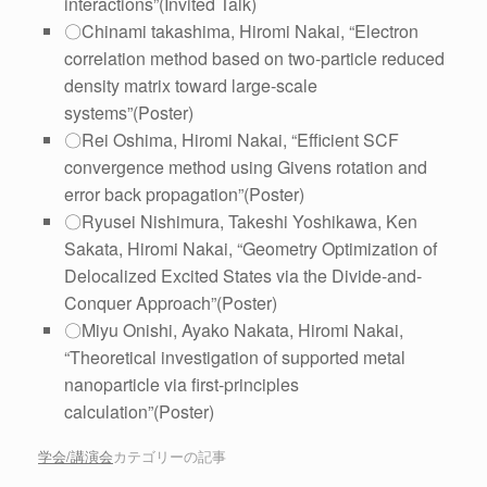
interactions”(Invited Talk)
〇Chinami takashima, Hiromi Nakai, “Electron
correlation method based on two-particle reduced
density matrix toward large-scale
systems”(Poster)
〇Rei Oshima, Hiromi Nakai, “Efficient SCF
convergence method using Givens rotation and
error back propagation”(Poster)
〇Ryusei Nishimura, Takeshi Yoshikawa, Ken
Sakata, Hiromi Nakai, “
Geometry Optimization of
Delocalized Excited States via the Divide-and-
Conquer Approach
”(Poster)
〇Miyu Onishi, Ayako Nakata, Hiromi Nakai,
“Theoretical investigation of supported metal
nanoparticle via first-principles
calculation”(Poster)
学会/講演会
カテゴリーの記事