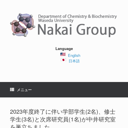
コ
ン
テ
ン
ツ
へ
ス
キ
ッ
Language
プ
English
日本語
メニュー
2023年度終了に伴い学部学生(2名)、修士
学生(3名)と次席研究員(1名)が中井研究室
を巣立ちました