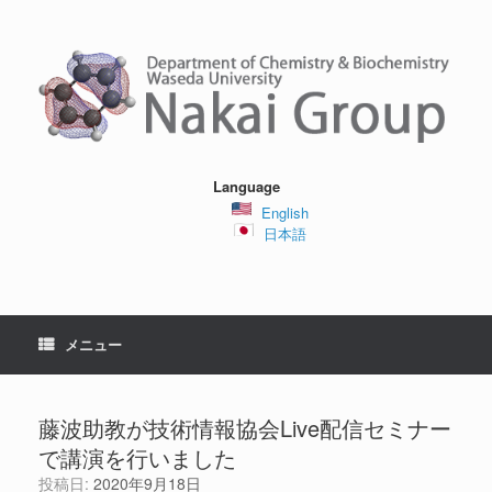
コ
ン
テ
ン
ツ
へ
ス
キ
ッ
Language
プ
English
日本語
メニュー
藤波助教が技術情報協会Live配信セミナー
で講演を行いました
投稿日:
2020年9月18日