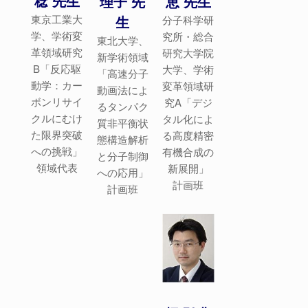
稔 先生
恵 先生
理子 先
東京工業大
生
分子科学研
学、学術変
究所・総合
東北大学、
革領域研究
研究大学院
新学術領域
B「反応駆
大学、学術
「高速分子
動学：カー
変革領域研
動画法によ
ボンリサイ
究A「デジ
るタンパク
クルにむけ
タル化によ
質非平衡状
た限界突破
る高度精密
態構造解析
への挑戦」
有機合成の
と分子制御
領域代表
新展開」
への応用」
計画班
計画班