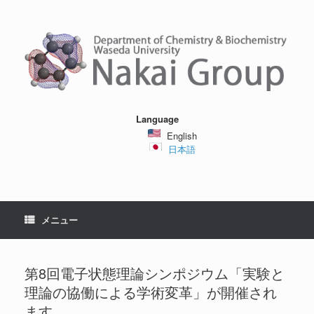
コ
ン
テ
ン
ツ
へ
ス
キ
ッ
Language
プ
English
日本語
メニュー
第8回電子状態理論シンポジウム「実験と
理論の協働による学術変革」が開催され
ます