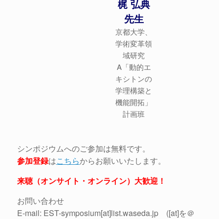
梶 弘典
先生
京都大学、
学術変革領
域研究
A「動的エ
キシトンの
学理構築と
機能開拓」
計画班
シンポジウムへのご参加は無料です。
参加登録
は
こちら
からお願いいたします。
来聴（オンサイト・オンライン）大歓迎！
お問い合わせ
E-mail: EST-symposium[at]list.waseda.jp ([at]を＠