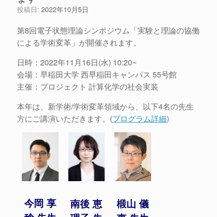
投稿日:
2022年10月5日
第8回電子状態理論シンポジウム「実験と理論の協働
による学術変革」が開催されます。
日時：2022年11月16日(水) 10:20~
会場：早稲田大学 西早稲田キャンパス 55号館
主催：プロジェクト 計算化学の社会実装
本年は、新学術/学術変革領域から、以下4名の先生
方にご講演いただきます。(
プログラム詳細
)
今岡 享
椴山 儀
南後 恵