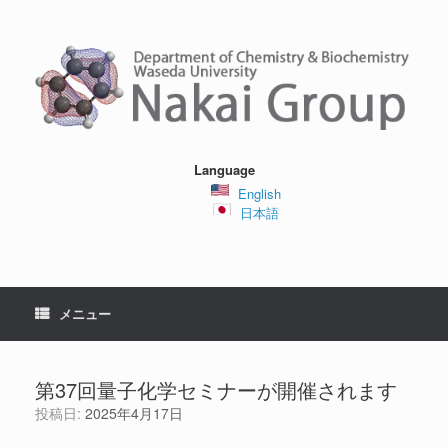
コ
ン
テ
ン
ツ
へ
ス
キ
ッ
Language
プ
English
日本語
メニュー
第37回量子化学セミナーが開催されます
投稿日:
2025年4月17日