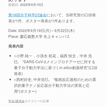
投稿日:
2022年9月15日
第16回分子科学討論会
において、当研究室の口頭発
表が1件、ポスター発表が1件あります。
Date: 2022年9月19日(月)～9月22日(木)
Place: 慶応義塾大学 矢上キャンパス
発表内容
○小野 純一，小清水 初花，福西 快文，中井 浩
巳, ”SARS-CoV-2メインプロテアーゼに対する
量子分子動力学法に基づく
in silico
創薬研究”(口頭
発表)
○西村好史, 中井浩巳, ”複雑反応過程のための選
択的量子ナノ反応器分子動力学法の実装と応
用”(ポスター)
学会/講演会
カテゴリーの記事