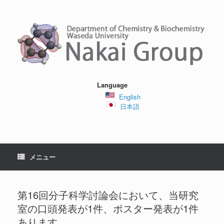
コ
ン
テ
ン
ツ
へ
ス
キ
ッ
Language
プ
English
日本語
メニュー
第16回分子科学討論会において、当研究
室の口頭発表が1件、ポスター発表が1件
あります