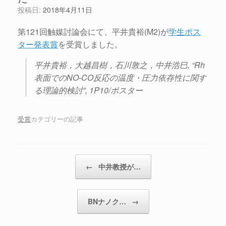
投稿日:
2018年4月11日
第121回触媒討論会にて、平井貴裕(M2)が
学生ポス
ター発表賞
を受賞しました。
平井貴裕，大越昌樹，石川敦之，中井浩巳, “Rh
表面でのNO-CO反応の温度・圧力依存性に関す
る理論的検討”, 1P10/ポスター
受賞
カテゴリーの記事
投稿ナビゲーション
←
中井教授が…
BNナノク…
→