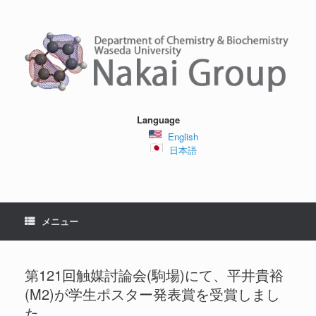
コ
ン
テ
ン
ツ
へ
ス
キ
ッ
Language
プ
English
日本語
メニュー
第121回触媒討論会(駒場)にて、平井貴裕
(M2)が学生ポスター発表賞を受賞しまし
た