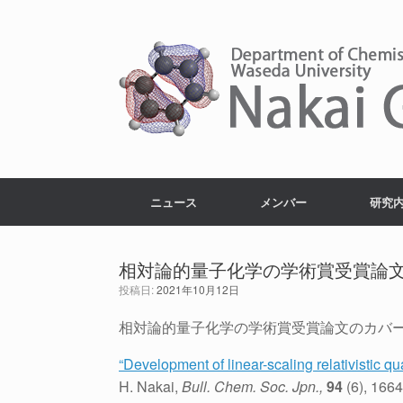
コ
ン
テ
ン
ツ
へ
ス
キ
ッ
プ
ニュース
メンバー
研究
相対論的量子化学の学術賞受賞論文
投稿日:
2021年10月12日
相対論的量子化学の学術賞受賞論文のカバー
“Development of linear-scaling relativistic q
H. Nakai,
Bull. Chem. Soc. Jpn.,
94
(6), 166