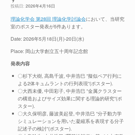
投稿日:
2026年4月16日
理論化学会 第28回 理論化学討論会
において、当研究
室のポスター発表が5件あります。
Date: 2026年5月18日(月)-20日(水)
Place: 岡山大学創立五十周年記念館
発表内容
〇杉下大樹, 高島千波, 中井浩巳
”擬似ペア行列に
よる2体キュムラントの行列表現
”(ポスター)
.
〇大西未優, 中田彩子, 中井浩巳
”金属クラスター
の構造およびサイズ効果に関する理論的研究
”(ポ
スター)
.
〇大久保明彦, 藤波美起登, 中井浩巳
”分子動力学
シミュレーションを用いた凝縮系を表現する分子
記述子の検討
”(ポスター)
.