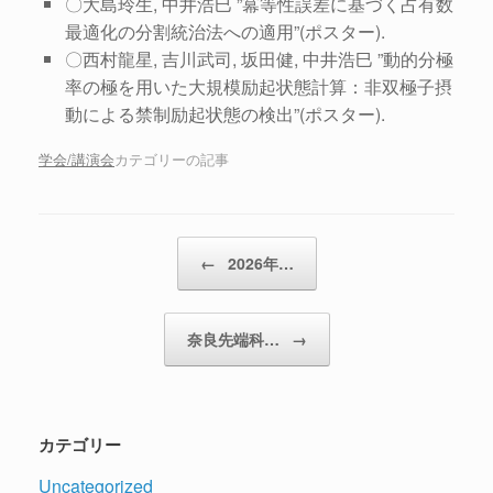
〇大島玲生, 中井浩巳
”冪等性誤差に基づく占有数
最適化の分割統治法への適用
”(ポスター)
.
〇西村龍星, 吉川武司, 坂田健, 中井浩巳
”動的分極
率の極を用いた大規模励起状態計算：非双極子摂
動による禁制励起状態の検出
”(ポスター)
.
学会/講演会
カテゴリーの記事
投稿ナビゲーション
←
2026年…
奈良先端科…
→
カテゴリー
Uncategorized