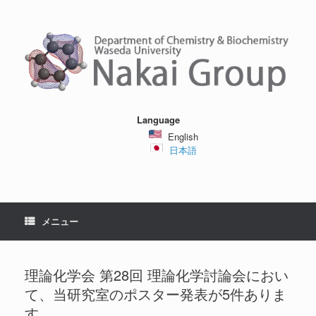
コ
ン
テ
ン
ツ
へ
ス
キ
ッ
Language
プ
English
日本語
メニュー
理論化学会 第28回 理論化学討論会におい
て、当研究室のポスター発表が5件ありま
す