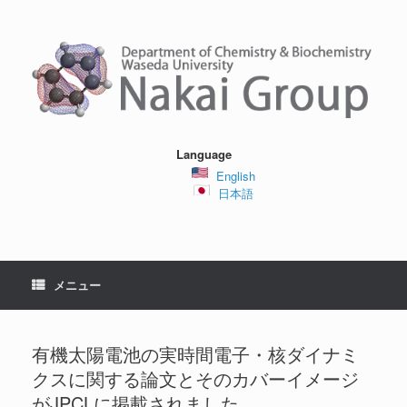
コ
ン
テ
ン
ツ
へ
ス
キ
ッ
Language
プ
English
日本語
メニュー
有機太陽電池の実時間電子・核ダイナミ
クスに関する論文とそのカバーイメージ
がJPCLに掲載されました