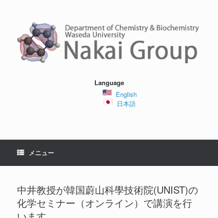
コ
ン
テ
ン
ツ
へ
ス
キ
ッ
Language
プ
English
日本語
メニュー
中井教授が韓国蔚山科學技術院(UNIST)の
化学セミナー（オンライン）で講演を行
います