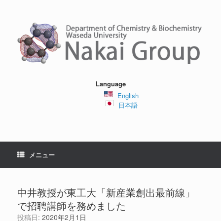
コ
ン
テ
ン
ツ
へ
ス
キ
ッ
Language
プ
English
日本語
メニュー
中井教授が東工大「新産業創出最前線」
で招聘講師を務めました
投稿日:
2020年2月1日