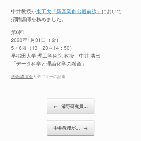
中井教授が
東工大「新産業創出最前線」
において、
招聘講師を務めました。
第6回
2020年1月31日（金）
5・6限（13：20～14：50）
早稲田大学 理工学術院 教授 中井 浩巳
「データ科学と理論化学の融合」
学会/講演会
カテゴリーの記事
投稿ナビゲーション
←
清野研究員…
中井教授が…
→