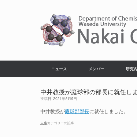
コ
ン
テ
ン
ツ
へ
ス
キ
ッ
プ
ニュース
メンバー
研究
中井教授が庭球部の部長に就任し
投稿日:
2021年5月9日
中井教授が
庭球部部長
に就任しました。
人事
カテゴリーの記事