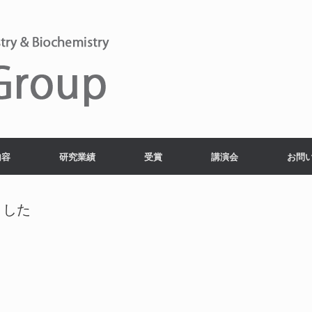
内容
研究業績
受賞
講演会
お問
ました