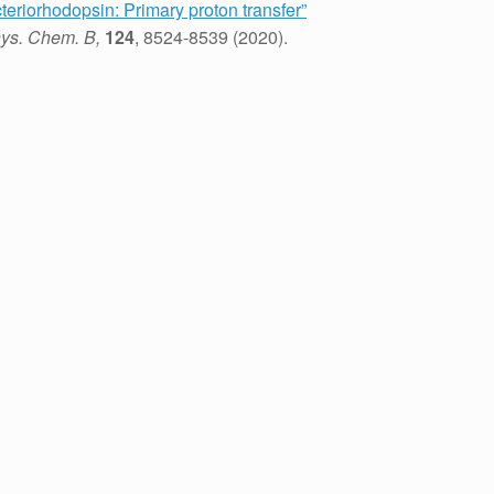
teriorhodopsin: Primary proton transfer”
ys. Chem. B,
124
, 8524-8539 (2020).