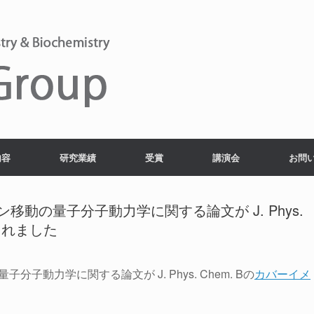
内容
研究業績
受賞
講演会
お問
動の量子分子動力学に関する論文が J. Phys.
されました
動力学に関する論文が J. Phys. Chem. Bの
カバーイメ