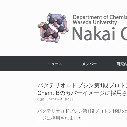
コ
ン
テ
ン
ツ
へ
ス
キ
ッ
プ
ニュース
メンバー
研究
バクテリオロドプシン第1段プロトン移
Chem. Bのカバーイメージに採用
投稿日:
2020年10月1日
バクテリオロドプシン第1段プロトン移動の量子分子
ージ
に採用されました