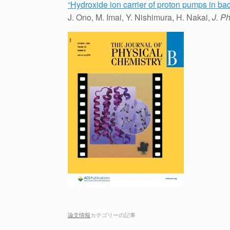
“Hydroxide ion carrier of proton pumps in bac
J. Ono, M. Imai, Y. Nishimura, H. Nakai,
J. Ph
論文情報
カテゴリーの記事