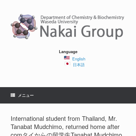
コ
ン
テ
ン
ツ
へ
ス
キ
ッ
Language
プ
English
日本語
メニュー
International student from Thailand, Mr.
Tanabat Mudchimo, returned home after
comタイからの留学生Tanabat Mudchimo