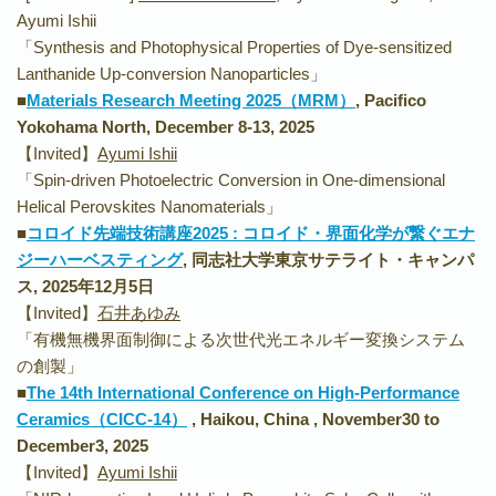
Ayumi Ishii
「Synthesis and Photophysical Properties of Dye-sensitized
Lanthanide Up-conversion Nanoparticles」
■
Materials Research Meeting 2025（MRM）
, Pacifico
Yokohama North, December 8-13, 2025
【Invited】
Ayumi Ishii
「Spin-driven Photoelectric Conversion in One-dimensional
Helical Perovskites Nanomaterials」
■
コロイド先端技術講座2025 : コロイド・界面化学が繋ぐエナ
ジーハーベスティング
, 同志社大学東京サテライト・キャンパ
ス, 2025年12月5日
【Invited】
石井あゆみ
「有機無機界面制御による次世代光エネルギー変換システム
の創製」
■
The 14th International Conference on High-Performance
Ceramics（
CICC-14）
, Haikou, China , November30 to
December3, 2025
【Invited】
Ayumi Ishii