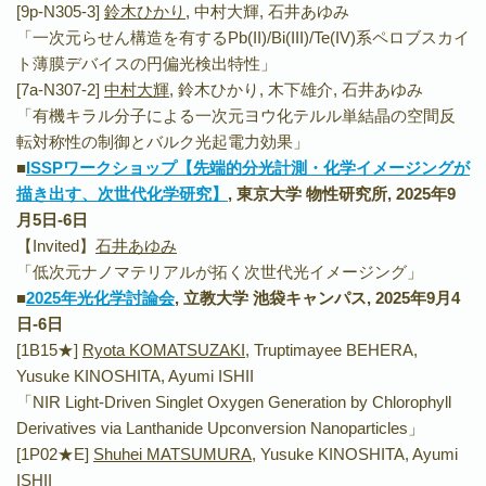
[9p-N305-3]
鈴木ひかり
, 中村大輝, 石井あゆみ
「一次元らせん構造を有するPb(II)/Bi(III)/Te(IV)系ペロブスカイ
ト薄膜デバイスの円偏光検出特性」
[7a-N307-2]
中村大輝
, 鈴木ひかり, 木下雄介, 石井あゆみ
「有機キラル分子による一次元ヨウ化テルル単結晶の空間反
転対称性の制御とバルク光起電力効果」
■
ISSPワークショップ【先端的分光計測・化学イメージングが
描き出す、次世代化学研究】
, 東京大学 物性研究所, 2025年9
月5日-6日
【Invited】
石井あゆみ
「低次元ナノマテリアルが拓く次世代光イメージング」
■
2025年光化学討論会
, 立教大学 池袋キャンパス, 2025年9月4
日-6日
[1B15★]
Ryota KOMATSUZAKI
, Truptimayee BEHERA,
Yusuke KINOSHITA, Ayumi ISHII
「NIR Light-Driven Singlet Oxygen Generation by Chlorophyll
Derivatives via Lanthanide Upconversion Nanoparticles」
[1P02★E]
Shuhei MATSUMURA
, Yusuke KINOSHITA, Ayumi
ISHII