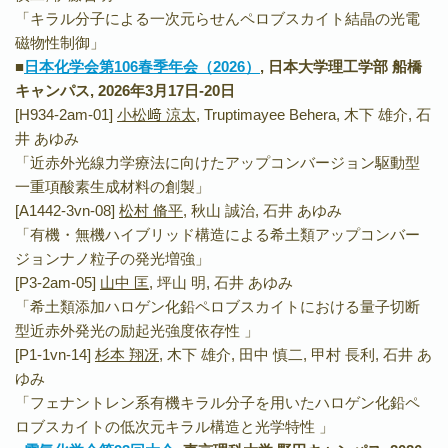
「キラル分子による一次元らせんペロブスカイト結晶の光電
磁物性制御」
■
日本化学会第106春季年会（2026）
, 日本大学理工学部 船橋
キャンパス, 2026年3月17日-20日
[H934-2am-01]
小松﨑 涼太
, Truptimayee Behera, 木下 雄介, 石
井 あゆみ
「近赤外光線力学療法に向けたアップコンバージョン駆動型
一重項酸素生成材料の創製」
[A1442-3vn-08]
松村 脩平
, 秋山 誠治, 石井 あゆみ
「有機・無機ハイブリッド構造による希土類アップコンバー
ジョンナノ粒子の発光増強」
[P3-2am-05]
山中 匡
, 坪山 明, 石井 あゆみ
「希土類添加ハロゲン化鉛ペロブスカイトにおける量子切断
型近赤外発光の励起光強度依存性 」
[P1-1vn-14]
杉本 翔冴
, 木下 雄介, 田中 慎二, 甲村 長利, 石井 あ
ゆみ
「フェナントレン系有機キラル分子を用いたハロゲン化鉛ペ
ロブスカイトの低次元キラル構造と光学特性 」