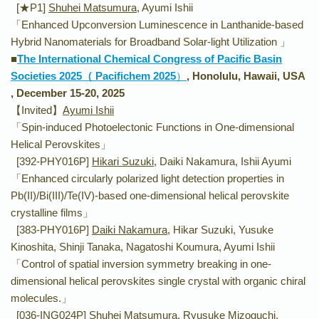
[★P1]
Shuhei Matsumura,
Ayumi Ishii
「Enhanced Upconversion Luminescence in Lanthanide-based
Hybrid Nanomaterials for Broadband Solar-light Utilization 」
■
The International Chemical Congress of Pacific Basin
Societies 2025（ Pacifichem 2025
）
, Honolulu, Hawaii, USA
, December 15-20, 2025
【Invited】
Ayumi Ishii
「Spin-induced Photoelectonic Functions in One-dimensional
Helical Perovskites」
[392-PHY016P]
Hikari Suzuki
, Daiki Nakamura, Ishii Ayumi
「Enhanced circularly polarized light detection properties in
Pb(II)/Bi(III)/Te(IV)-based one-dimensional helical perovskite
crystalline films」
[383-PHY016P]
Daiki Nakamura
, Hikar Suzuki, Yusuke
Kinoshita, Shinji Tanaka, Nagatoshi Koumura, Ayumi Ishii
「Control of spatial inversion symmetry breaking in one-
dimensional helical perovskites single crystal with organic chiral
molecules.」
[036-ING024P]
Shuhei Matsumura,
Ryusuke Mizoguchi,