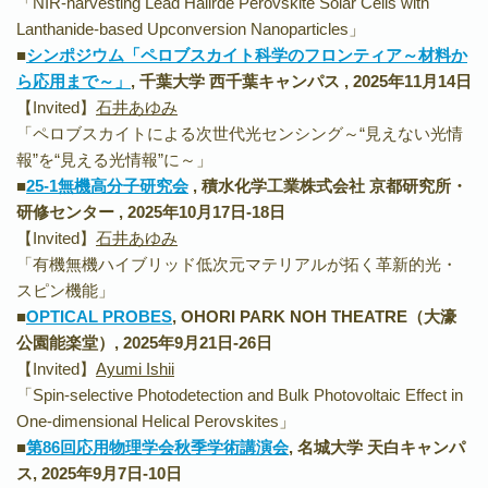
「NIR-harvesting Lead Halirde Perovskite Solar Cells with
Lanthanide-based Upconversion Nanoparticles」
■
シンポジウム「ペロブスカイト科学のフロンティア～材料か
ら応用まで～」
, 千葉大学 西千葉キャンパス , 2025年11月14日
【Invited】
石井あゆみ
「ペロブスカイトによる次世代光センシング～“見えない光情
報”を“見える光情報”に～」
■
25-1無機高分子研究会
, 積水化学工業株式会社 京都研究所・
研修センター , 2025年10月17日-18日
【Invited】
石井あゆみ
「有機無機ハイブリッド低次元マテリアルが拓く革新的光・
スピン機能」
■
OPTICAL PROBES
, OHORI PARK NOH THEATRE（大濠
公園能楽堂）, 2025年9月21日-26日
【Invited】
Ayumi Ishii
「Spin-selective Photodetection and Bulk Photovoltaic Effect in
One-dimensional Helical Perovskites」
■
第86回
応用物理学会秋季学術講演会
, 名城大学 天白キャンパ
ス, 2025年9月7日-10日