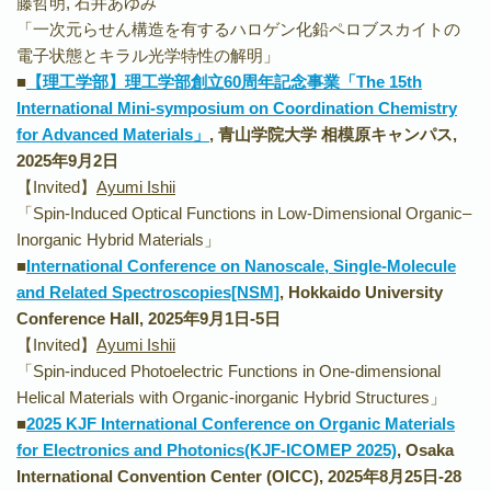
藤哲明, 石井あゆみ
「一次元らせん構造を有するハロゲン化鉛ペロブスカイトの
電子状態とキラル光学特性の解明」
■
【理工学部】理工学部創立60周年記念事業「The 15th
International Mini-symposium on Coordination Chemistry
for Advanced Materials」
, 青山学院大学 相模原キャンパス,
2025年9
月2日
【Invited】
Ayumi Ishii
「Spin-Induced Optical Functions in Low-Dimensional Organic–
Inorganic Hybrid Materials」
■
International Conference on Nanoscale, Single-Molecule
and Related Spectroscopies[NSM]
, Hokkaido University
Conference Hall, 2025年9
月1日-5日
【Invited】
Ayumi Ishii
「Spin-induced Photoelectric Functions in One-dimensional
Helical Materials with Organic-inorganic Hybrid Structures」
■
2025 KJF International Conference on Organic Materials
for Electronics and Photonics(KJF-ICOMEP 2025)
, Osaka
International Convention Center (OICC), 2025年8月25日-28