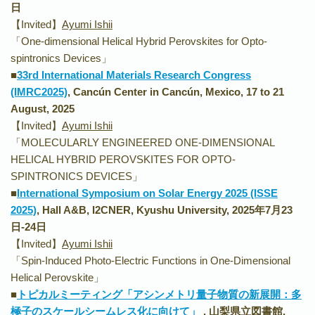
日
【Invited】
Ayumi Ishii
「One‐dimensional Helical Hybrid Perovskites for Opto‐
spintronics Devices」
■
33rd International Materials Research Congress
(IMRC2025)
, Cancún Center in Cancún, Mexico, 17 to 21
August, 2025
【Invited】
Ayumi Ishii
「MOLECULARLY ENGINEERED ONE-DIMENSIONAL
HELICAL HYBRID PEROVSKITES FOR OPTO-
SPINTRONICS DEVICES」
■
International Symposium on Solar Energy 2025 (ISSE
2025)
, Hall A&B, I2CNER, Kyushu University, 2025年7月23
日-24日
【Invited】
Ayumi Ishii
「Spin-Induced Photo-Electric Functions in One-Dimensional
Helical Perovskite」
■
トピカルミーティング「アシンメトリ量子物質の新展開：多
極子のスケールシームレス化に向けて」
, 山梨県立図書館,