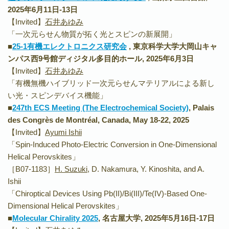
2025年6月11日-13日
【Invited】
石井あゆみ
「⼀次元らせん物質が拓く光とスピンの新展開」
■
25-1有機エレクトロニクス研究会
, 東京科学大学大岡山キャ
ンパス西9号館ディジタル多目的ホール, 2025年6月3日
【Invited】
石井あゆみ
「有機無機ハイブリッド一次元らせんマテリアルによる新し
い光・スピンデバイス機能」
■
247th ECS Meeting (The Electrochemical Society)
, Palais
des Congrès de Montréal, Canada, May 18-22, 2025
【Invited】
Ayumi Ishii
「
Spin-Induced Photo-Electric Conversion in One-Dimensional
Helical Perovskites」
［B07-1183］
H. Suzuki
, D. Nakamura, Y. Kinoshita, and A.
Ishii
「Chiroptical Devices Using Pb(II)/Bi(III)/Te(IV)-Based One-
Dimensional Helical Perovskites」
■
Molecular Chirality 2025
, 名古屋大学, 2025年5月16日-17日