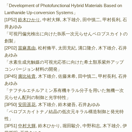
「Development of Photofunctional Hybrid Materials Based on
Lanthanide Up-conversion Systems」
[1P52]
鈴木ひかり
, 中村大輝, 木下雄介, 田中慎二, 甲村長利, 石
井あゆみ
「可視円偏光検出に向けたBi系一次元らせんペロブスカイトの
創製」
[2P02]
當麻真由
, 松村脩平, 太田充紀, 溝口隆介, 木下雄介, 石井
あゆみ
「水素生成光触媒の可視光応答に向けた希土類系紫外アップ
コンバージョン材料の開発」
[3P45]
廣比祐貴
, 木下雄介, 佐藤来希, 田中慎二, 甲村長利, 石井
あゆみ
「ナフチルエチルアミン系有機キラル分子を用いた無機一次
元らせん配列の制御と光学特性」
[3P50]
安田遥花
, 木下雄介, 鈴木健吾, 石井あゆみ
「ペロブスカイトナノ結晶の低次元キラル構造制御と発光特
性」
[3P51]
中村大輝
, 鈴木ひかり, 堀田駿介, 中野和志, 木下雄介, 伊