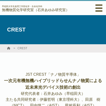
早稲田大学先進理工学部化学・生命化学科
無機物質化学研究室（石井あゆみ研究室）
CREST
CREST
JST CREST「ナノ物質半導体」
一次元有機無機ハイブリッドらせんナノ物質による
近未来光デバイス技術の創出
研究代表者：石井あゆみ（早稲田大）
主たる共同研究者：伊藤哲明（東京理科大）、田原 樹
（NICT）、田中慎二（AIST）、甲村長利（AIST）