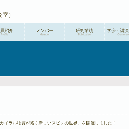
究室）
教員紹介
メンバー
研究業績
学会・講演
Profile
Member
Publication
Conferen
学術論文
2026年度
総説・解説
2025年度
特許
2024年度
新聞・メディア掲
2023年度
載
2022年度
プレスリリース
2021年度
著書
2020年度
カイラル物質が拓く新しいスピンの世界」を開催しました！