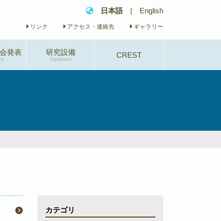
日本語
|
English
リンク
アクセス・連絡先
ギャラリー
会発表
研究設備
CREST
ce
Equipment
研究概要
研究体制
研究業績
イベント
カテゴリ