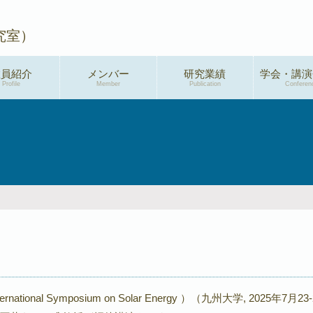
究室）
教員紹介
メンバー
研究業績
学会・講演
Profile
Member
Publication
Conferen
学術論文
2026年度
総説・解説
2025年度
特許
2024年度
新聞・メディア掲
2023年度
載
2022年度
プレスリリース
2021年度
著書
2020年度
ternational Symposium on Solar Energy ）（九州大学, 2025年7月23-