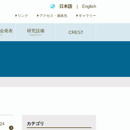
日本語
|
English
リンク
アクセス・連絡先
ギャラリー
会発表
研究設備
CREST
ce
Equipment
研究概要
研究体制
研究業績
イベント
カテゴリ
24