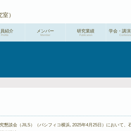
究室）
教員紹介
メンバー
研究業績
学会・講演
Profile
Member
Publication
Conferen
学術論文
2026年度
総説・解説
2025年度
特許
2024年度
新聞・メディア掲
2023年度
載
2022年度
プレスリリース
2021年度
著書
2020年度
懇談会（JILS）（パシフィコ横浜, 2025年4月25日）において、