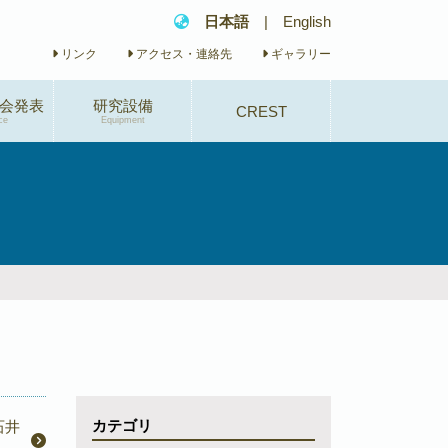
日本語
|
English
リンク
アクセス・連絡先
ギャラリー
会発表
研究設備
CREST
ce
Equipment
研究概要
研究体制
研究業績
イベント
カテゴリ
石井