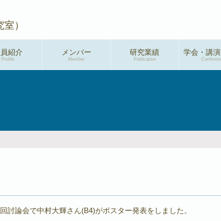
究室）
教員紹介
メンバー
研究業績
学会・講演
Profile
Member
Publication
Conferen
学術論文
2026年度
総説・解説
2025年度
特許
2024年度
新聞・メディア掲
2023年度
載
2022年度
プレスリリース
2021年度
著書
2020年度
4回討論会で中村大輝さん(B4)がポスター発表をしました。