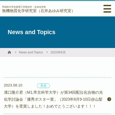
早稲田大学先進理工学部化学・生命化学科
無機物質化学研究室（石井あゆみ研究室）
News and Topics
News and Topics
2023年8月
2023.08.10
受賞
溝口隆介君（M1,帝京科学大学）が第34回配位化合物の光
化学討論会「優秀ポスター賞」（2023年8月9-10日@山梨
大学）を受賞しました！おめでとうございます！！！