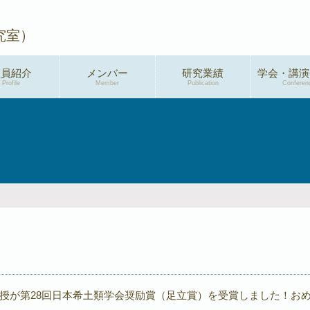
究室）
教員紹介
メンバー
研究業績
学会・講演
Profile
Member
Publication
Conferen
学術論文
2026年度
総説・解説
2025年度
特許
2024年度
新聞・メディア掲
2023年度
載
2022年度
プレスリリース
2021年度
著書
2020年度
授が第28回日本希土類学会奨励賞（足立賞）を受賞しました！お