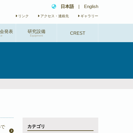
日本語
|
English
リンク
アクセス・連絡先
ギャラリー
会発表
研究設備
CREST
ce
Equipment
研究概要
研究体制
研究業績
イベント
カテゴリ
めで