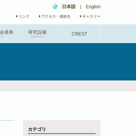
日本語
|
English
リンク
アクセス・連絡先
ギャラリー
会発表
研究設備
CREST
ce
Equipment
研究概要
研究体制
研究業績
イベント
カテゴリ