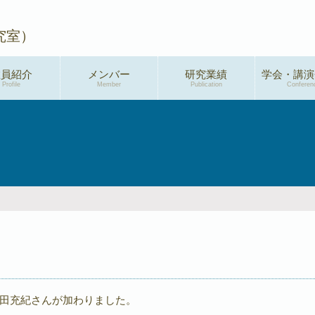
究室）
教員紹介
メンバー
研究業績
学会・講演
Profile
Member
Publication
Conferen
学術論文
2026年度
総説・解説
2025年度
特許
2024年度
新聞・メディア掲
2023年度
載
2022年度
プレスリリース
2021年度
著書
2020年度
田充紀さんが加わりました。