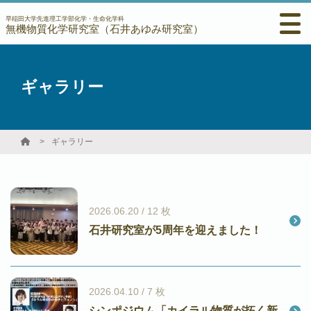
早稲田大学先進理工学部化学・生命化学科
無機物質化学研究室（石井あゆみ研究室）
ギャラリー
ギャラリー
2026.06.20 / 12 枚
石井研究室が5周年を迎えました！
2026.04.10 / 7 枚
シンポジウム「カイラル物質が拓く新