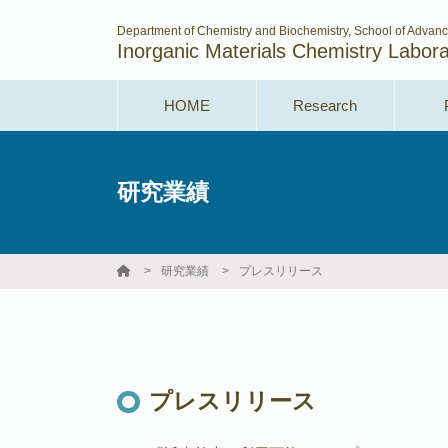
Department of Chemistry and Biochemistry, School of Advan
Inorganic Materials Chemistry Labora
HOME
Research
研究業績
研究業績
プレスリリース
プレスリリース