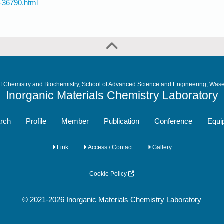
t-36790.html
f Chemistry and Biochemistry, School of Advanced Science and Engineering, Wase
Inorganic Materials Chemistry Laboratory
rch
Profile
Member
Publication
Conference
Equi
Link
Access / Contact
Gallery
Cookie Policy
© 2021-2026 Inorganic Materials Chemistry Laboratory