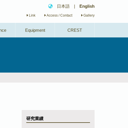
日本語
|
English
Link
Access / Contact
Gallery
nce
Equipment
CREST
研究業績