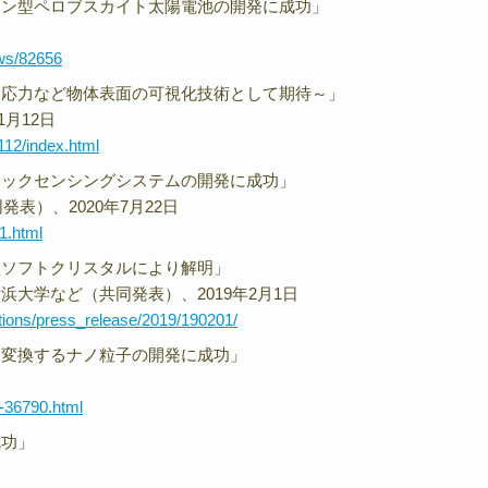
ョン型ペロブスカイト太陽電池の開発に成功」
ews/82656
～応力など物体表面の可視化技術として期待～」
1月12日
112/index.html
ィックセンシングシステムの開発に成功」
発表）、2020年7月22日
1.html
型ソフトクリスタルにより解明」
大学など（共同発表）、2019年2月1日
ations/press_release/2019/190201/
に変換するナノ粒子の開発に成功」
t-36790.html
成功」