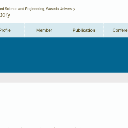
ced Science and Engineering, Waseda University
tory
Profile
Member
Publication
Confere