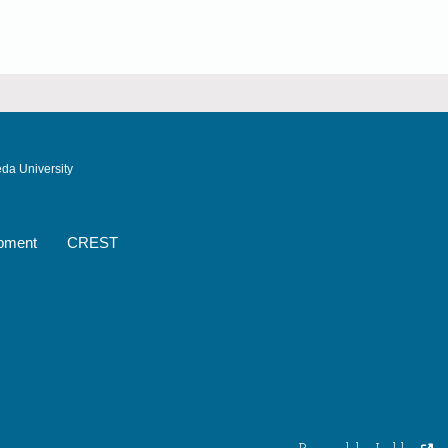
da University
pment
CREST