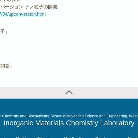
バージョン-ナノ粒子の開発」
7/04/upconversion.html
粒子」
」
を開発」
f Chemistry and Biochemistry, School of Advanced Science and Engineering, Wase
Inorganic Materials Chemistry Laboratory