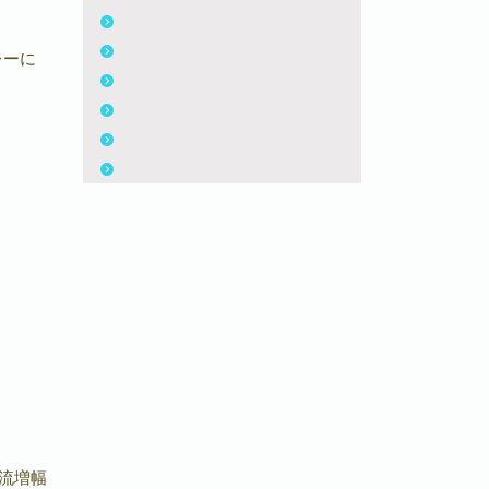
）
ーに
）
）
電流増幅