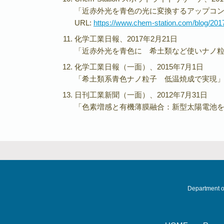
「近赤外光を青色の光に変換するアップコン
URL:
https://www.chem-station.com/blog/201
化学工業日報、2017年2月21日
「近赤外光を青色に 希土類など使いナノ
化学工業日報（一面）、2015年7月1日
「希土類系青色ナノ粒子 低温焼成で実現
日刊工業新聞（一面）、2012年7月31日
「色素増感と有機薄膜融合：新型太陽電池
Department o