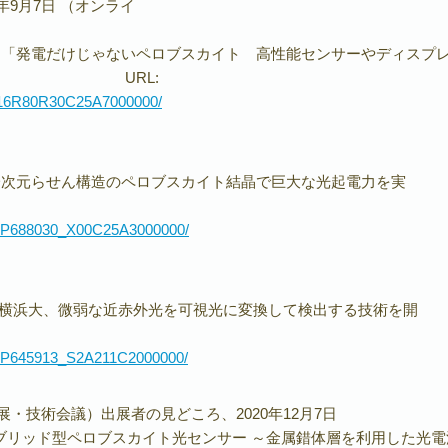
5年9月7日 （オンライ
ン
けじゃないペロブスカイト 高性能センサーやディスプレ
RL:
G316R80R30C25A7000000/
ン
ん構造のペロブスカイト結晶で巨大な光起電力を実
」
ZRSP688030_X00C25A3000000/
ン
微弱な近赤外光を可視光に変換して検出する技術を開
」
ZRSP645913_S2A211C2000000/
ー総合展・技術会議）出展者の見どころ、2020年12月7日
イブリッド型ペロブスカイト光センサー ～金属錯体層を利用した光