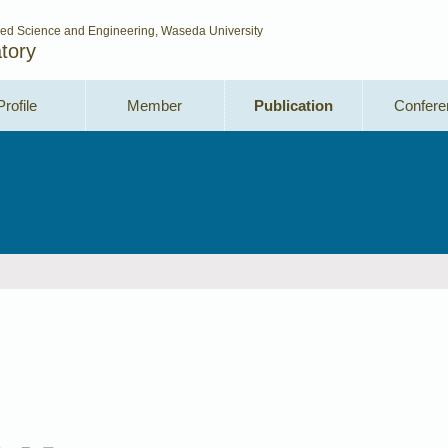
ced Science and Engineering, Waseda University
tory
Profile
Member
Publication
Confere