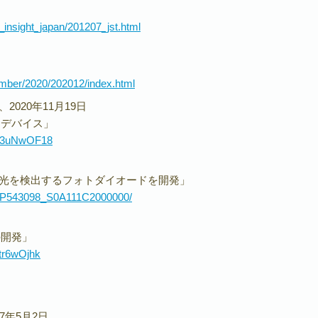
insight_japan/201207_jst.html
number/2020/202012/index.html
、2020年11月19日
ドデバイス」
fO3uNwOF18
偏光を検出するフォトダイオードを開発」
RSP543098_S0A111C2000000/
の開発」
tr6wOjhk
17年5月2日