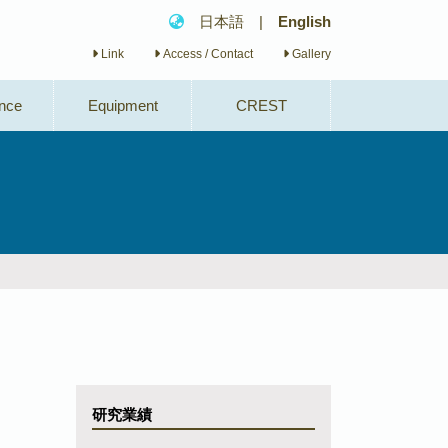
日本語
|
English
Link
Access / Contact
Gallery
nce
Equipment
CREST
研究業績