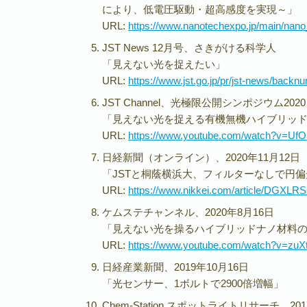
により、低電圧駆動・超高感度を実現～」
URL:
https://www.nanotechexpo.jp/main/nano_
JST News 12月号、さきがける科学人
「見えない光を捉えたい」
URL:
https://www.jst.go.jp/pr/jst-news/back
JST Channel、光極限公開シンポジウム2020
「見えない光を捉える有機無機ハイブリッ
URL:
https://www.youtube.com/watch?v=U
日経新聞（オンライン）、2020年11月12日
「JSTと桐蔭横浜大、フィルターなしで円
URL:
https://www.nikkei.com/article/DGXL
ケムステチャンネル、2020年8月16日
「見えない光を操るハイブリッドナノ材料
URL:
https://www.youtube.com/watch?v=zuX
日経産業新聞、2019年10月16日
「光センサー、1ボルトで2900倍増幅」
Chem-Station スポットライトリサーチ、20